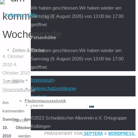
Wir haben geschlossen.
Wir haben wieder am
nach:
kommenden
Samstag (8. August 2026) von 13:00 bis 17:00
geöffnet
Wochenende
Felsenhütte
Zum
Inhalt
Zeiten & Preise
Wir haben geschlossen.
Wir haben wieder am
springen
4. Oktober
Samstag (8. August 2026) von 13:00 bis 17:00
2010
4.
geöffnet
Oktober 2010
Impressum
-
Termine
/
Höhle
Datenschutzerklärung
-
Veranstaltungen
Kontakt
-
Fledermausstatistik
Am
Suchen
Suche
kommenden
nach:
©2023 Schwäbischer Albverein e.V. Ortsgruppe
Sonntag, den
Anreise
Kolbingen
10. Oktober
PRÄSENTIERT VON
SEPTERA
&
WORDPRESS.
Zurück
2010
werden