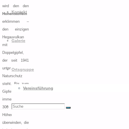
nach
wird den den
oben
Kontakt
Hohenstoffeln
erklimmen –
den einzigen
Hegauvulkan
Galerie
mit
Doppelgipfel,
der seit 1941
unter
Ortsgruppe
Naturschutz
steht. Bis zum
Vereinsführung
Gipfel sind
immerhin fast
Suchen
Suche
300
Suche
Höhenmeter zu
überwinden, die