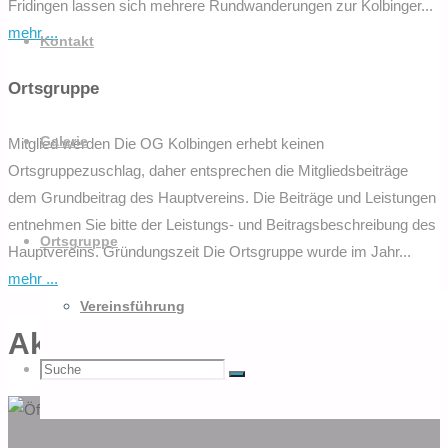
Fridingen lassen sich mehrere Rundwanderungen zur Kolbinger...
"Anreise"
mehr ...
Kontakt
Ortsgruppe
Galerie
Mitglied werden Die OG Kolbingen erhebt keinen
Ortsgruppezuschlag, daher entsprechen die Mitgliedsbeiträge
dem Grundbeitrag des Hauptvereins. Die Beiträge und Leistungen
entnehmen Sie bitte der Leistungs- und Beitragsbeschreibung des
Ortsgruppe
Hauptvereins. Gründungszeit Die Ortsgruppe wurde im Jahr...
"Ortsgruppe"
mehr ...
Vereinsführung
Aktuelle Beiträge
Suchen
Suche
Suche