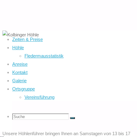
Zeiten & Preise
Höhle
Kolbinger Höhle
Fledermausstatistik
Anreise
Kontakt
das Ausflugsziel auf der Südwestalb für Kinder - Familien -
Galerie
Wanderer - Radfahrer
Ortsgruppe
Vereinsführung
Öffnungszeiten und Eintrittspreise Kolbinger Höhle
Suche
Suchen
Zeiten Die Kolbinger Höhle ist von Karfreitag bis zum letzten
Suche
Sonntag im Oktober an Wochenenden und Feiertagen geöffnet.
Unsere Höhlenführer bringen Ihnen an Samstagen von 13 bis 17