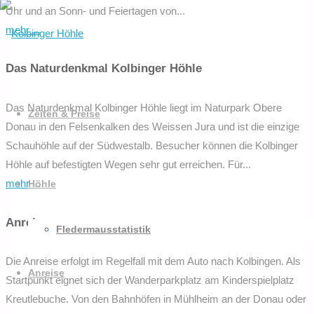
Uhr und an Sonn- und Feiertagen von...
nach:
"Öffnungszeiten
mehr ...
und
Eintrittspreise
Das Naturdenkmal Kolbinger Höhle
Kolbinger
Zum
Höhle"
Inhalt
Das Naturdenkmal Kolbinger Höhle liegt im Naturpark Obere
Zeiten & Preise
springen
Donau in den Felsenkalken des Weissen Jura und ist die einzige
Schauhöhle auf der Südwestalb. Besucher können die Kolbinger
Höhle auf befestigten Wegen sehr gut erreichen. Für...
"Das
mehr ...
Höhle
Naturdenkmal
Kolbinger
Anreise
Fledermausstatistik
Höhle"
Die Anreise erfolgt im Regelfall mit dem Auto nach Kolbingen. Als
Anreise
Startpunkt eignet sich der Wanderparkplatz am Kinderspielplatz
Kreutlebuche. Von den Bahnhöfen in Mühlheim an der Donau oder