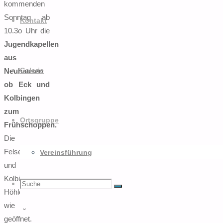
kommenden
Sonntag ab
Kontakt
10.3o Uhr die
Jugendkapellen
aus
Neuhausen
Galerie
ob Eck und
Kolbingen
zum
Ortsgruppe
Frühschoppen.
Die
Felsenhütte
Vereinsführung
und die
Kolbinger
Suchen
Suche
Suche
Höhle sind
wie gewohnt
geöffnet.