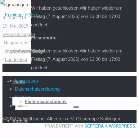
Sigmaringen
Wir haben geschlossen.
Wir haben wieder am
nach:
Freitag (7. August 2026) von 13:00 bis 17:00
9. Mai 2015
geöffnet
19. Mai 2015
Veranstaltungen
Felsenhütte
Zum
Hauptverein
/
Inhalt
Zeiten & Preise
Wir haben geschlossen.
Wir haben wieder am
Hauptversammlung
springen
Freitag (7. August 2026) von 13:00 bis 17:00
/
Landesfest
geöffnet
Impressum
-
Höhle
Datenschutzerklärung
-
Kontakt
-
Fledermausstatistik
Suchen
Suche
nach:
©2023 Schwäbischer Albverein e.V. Ortsgruppe Kolbingen
Anreise
PRÄSENTIERT VON
SEPTERA
&
WORDPRESS.
Zurück
nach