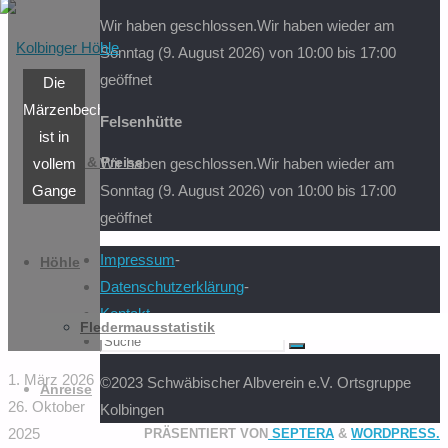
Wir haben geschlossen.
Wir haben wieder am
nach:
Sonntag (9. August 2026) von 10:00 bis 17:00
geöffnet
Die
Märzenbecherblüte
Felsenhütte
Zum
ist in
Inhalt
vollem
Zeiten & Preise
Wir haben geschlossen.
Wir haben wieder am
springen
Gange
Sonntag (9. August 2026) von 10:00 bis 17:00
geöffnet
Impressum
-
Höhle
Datenschutzerklärung
-
Kontakt
-
Fledermausstatistik
Suchen
Suche
nach:
1. März 2026
©2023 Schwäbischer Albverein e.V. Ortsgruppe
Anreise
26. Oktober
Kolbingen
2025
PRÄSENTIERT VON
SEPTERA
&
WORDPRESS.
Zurück