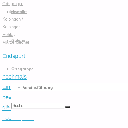
Ortsgruppe
nach
Hintelestal
/
oben
Kontakt
Kolbingen
/
Kolbinger
Höhle
/
Galerie
Märzenbecher
Endspurt
–
Ortsgruppe
nochmals
Einkehren
Vereinsführung
bevor wir
Suchen
Suche
die Bänke
Suche
hochklappen