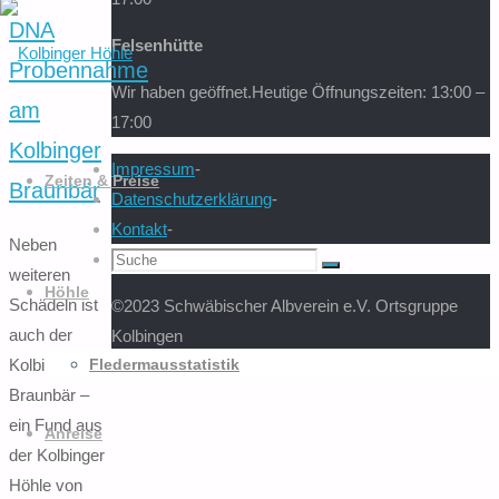
DNA
nach:
Felsenhütte
Probennahme
Wir haben geöffnet.
Heutige Öffnungszeiten: 13:00 –
am
17:00
Zum
Kolbinger
Impressum
-
Inhalt
Zeiten & Preise
Braunbär
Datenschutzerklärung
-
springen
Kontakt
-
Neben
Suchen
Suche
weiteren
nach:
Höhle
Schädeln ist
©2023 Schwäbischer Albverein e.V. Ortsgruppe
auch der
Kolbingen
PRÄSENTIERT VON
SEPTERA
&
WORDPRESS.
Zurück
Kolbinger
Fledermausstatistik
nach
Braunbär –
oben
ein Fund aus
Anreise
der Kolbinger
Höhle von