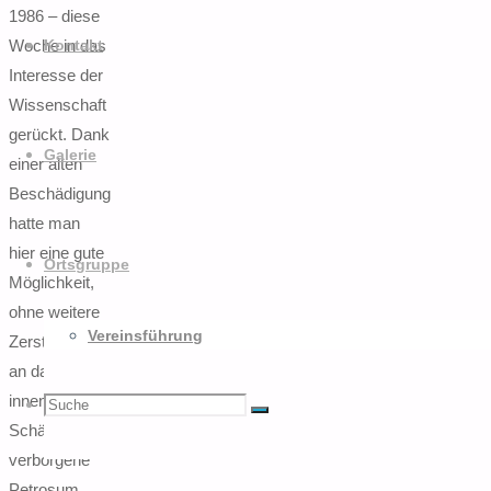
1986 – diese
Woche in das
Kontakt
Interesse der
Wissenschaft
gerückt. Dank
Galerie
einer alten
Beschädigung
hatte man
hier eine gute
Ortsgruppe
Möglichkeit,
ohne weitere
Vereinsführung
Zerstörungen
an das sonst
innen im
Suchen
Suche
Suche
Schädel
verborgene
Petrosum,